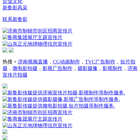
企业文化
新鲁影风采
联系新鲁影
热搜 +
济南视频直播
，
CG动画制作
，
TVC广告制作
，
短片拍
摄
，
微电影拍摄
，
影视广告制作
，
摄影摄像
，
影视制作
，
济南
宣传片拍摄