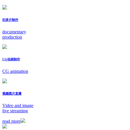
纪录片制作
documentary
production
CG动画制作
CG animation
视频图片直播
Video and image
live streaming
read more