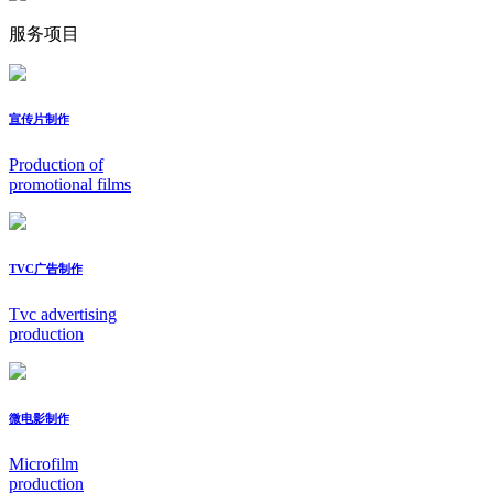
服务项目
宣传片制作
Production of
promotional films
TVC广告制作
Tvc advertising
production
微电影制作
Microfilm
production